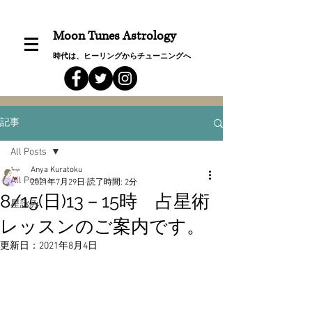
Moon Tunes Astrology
時代は、ヒーリングからチューニングへ
記事
All Posts
Anya Kuratoku
All Posts
2021年7月29日
読了時間: 2分
8/15(日)13－15時 占星術
星詠み
レッスンのご案内です。
更新日：
2021年8月4日