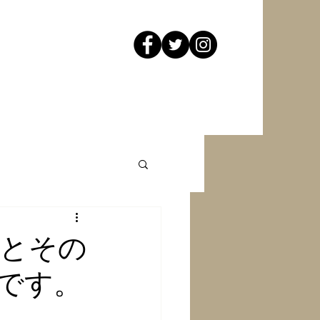
金とその
です。