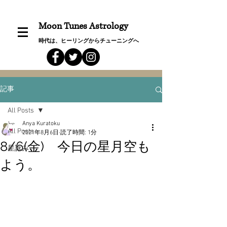
Moon Tunes Astrology
時代は、ヒーリングからチューニングへ
記事
All Posts
Anya Kuratoku
All Posts
2021年8月6日
読了時間: 1分
8/6(金) 今日の星月空も
星詠み
よう。