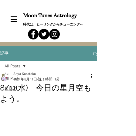
Moon Tunes Astrology
時代は、ヒーリングからチューニングへ
記事
All Posts
Anya Kuratoku
All Posts
2021年8月11日
読了時間: 1分
8/11(水) 今日の星月空も
星詠み
よう。