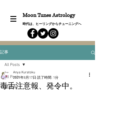
Moon Tunes Astrology
時代は、ヒーリングからチューニングへ
記事
All Posts
Anya Kuratoku
All Posts
2021年8月17日
読了時間: 1分
毒舌注意報、発令中。
星詠み