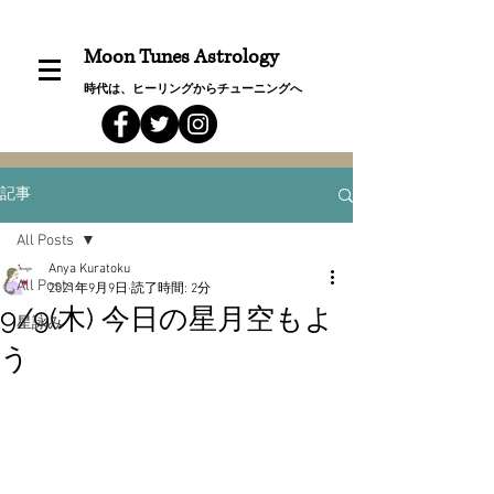
Moon Tunes Astrology
時代は、ヒーリングからチューニングへ
記事
All Posts
Anya Kuratoku
All Posts
2021年9月9日
読了時間: 2分
9/9(木) 今日の星月空もよ
星詠み
う