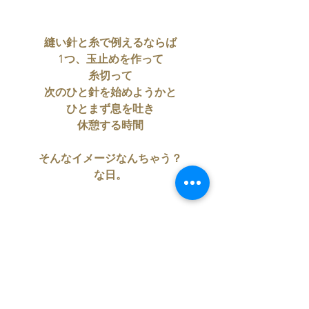
縫い針と糸で例えるならば
1つ、玉止めを作って
糸切って
次のひと針を始めようかと
ひとまず息を吐き
休憩する時間
そんなイメージなんちゃう？
な日。
お部屋に
オシャレな菊を飾ったり
菊理姫というお酒を
今夜は