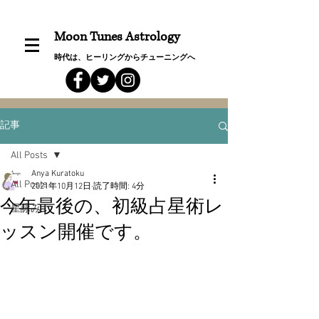
Moon Tunes Astrology
時代は、ヒーリングからチューニングへ
記事
All Posts
Anya Kuratoku
All Posts
2021年10月12日
読了時間: 4分
今年最後の、初級占星術レ
星詠み
ッスン開催です。