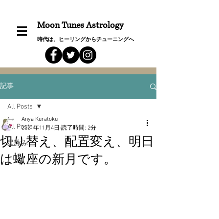
Moon Tunes Astrology
時代は、ヒーリングからチューニングへ
記事
All Posts
Anya Kuratoku
All Posts
2021年11月4日
読了時間: 2分
切り替え、配置変え、明日
星詠み
は蠍座の新月です。