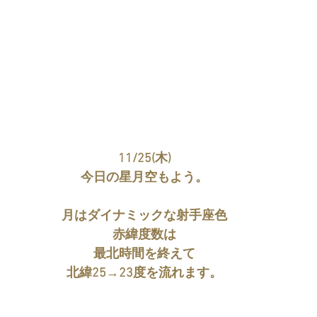
11/25(木)
今日の星月空もよう。
月はダイナミックな射手座色
赤緯度数は
最北時間を終えて
北緯25→23度を流れます。