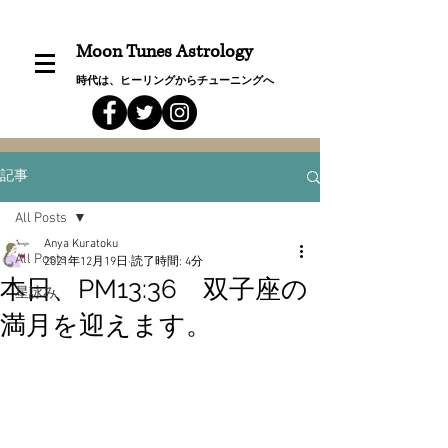
Moon Tunes Astrology
時代は、ヒーリングからチューニングへ
記事
All Posts
Anya Kuratoku
All Posts
2021年12月19日
読了時間: 4分
本日、PM13:36 双子座の
星詠み
満月を迎えます。