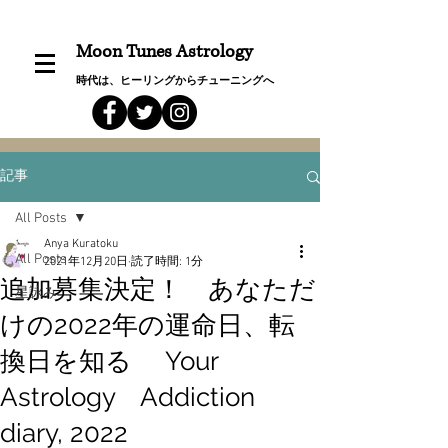
Moon Tunes Astrology
時代は、ヒーリングからチューニングへ
記事
All Posts
Anya Kuratoku
All Posts
2021年12月20日
読了時間: 1分
追加募集決定！ あなただ
星詠み
けの2022年の運命日、転
換日を知る Your
Astrology Addiction
diary, 2022