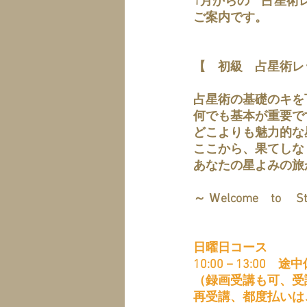
1月からの　占星術
ご案内です。
【　初級　占星術レッスン
占星術の基礎のキを
何でも基本が重要で
どこよりも魅力的な
ここから、果てしな
あなたの星よみの旅
～ Ｗelcome　to　 Sta
日曜日コース　　
10:00－13:00　途
（録画受講も可、受
再受講、都度払いは