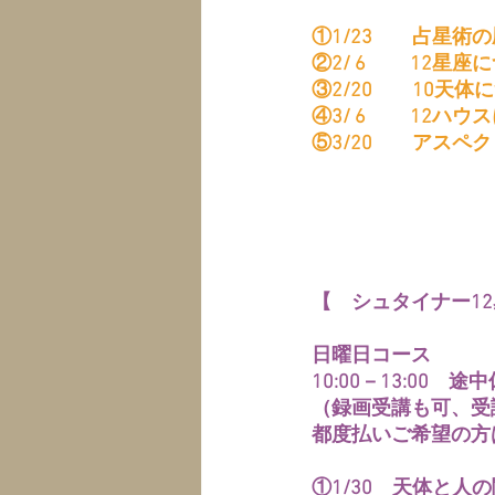
①1/23　　占星術
②2/ 6　　 12星座
③2/20　　10天体
④3/ 6　　 12ハ
⑤3/20　　アスペ
【　シュタイナー1
日曜日コース
10:00－13:00　途
（録画受講も可、受
都度払いご希望の方
①1/30　天体と人