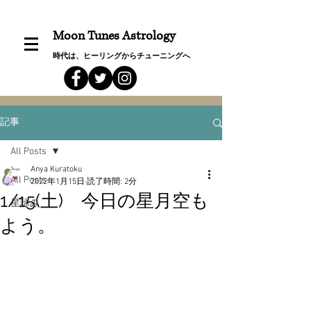
Moon Tunes Astrology
時代は、ヒーリングからチューニングへ
記事
All Posts
Anya Kuratoku
All Posts
2022年1月15日
読了時間: 2分
1/15(土) 今日の星月空も
星詠み
よう。