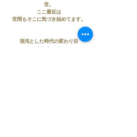
世。
ここ最近は
世間もそこに気づき始めてます。
混沌とした時代の変わり目
だからこそ
見えないものやエネルギーを理解し
ないものにせず
うまく取り入れたり
フィットさせることは
自分の満足いく生き方へと
つながるのでしょう。
私たちは、今
自分が幸せにここを生きること