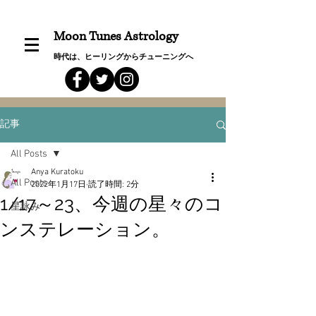
Moon Tunes Astrology
時代は、ヒーリングからチューニングへ
記事
All Posts
Anya Kuratoku
All Posts
2022年1月17日
読了時間: 2分
1/17～23、今週の星々のコ
星詠み
ンステレーション。