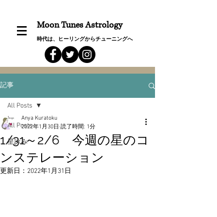
Moon Tunes Astrology
時代は、ヒーリングからチューニングへ
記事
All Posts
Anya Kuratoku
All Posts
2022年1月30日
読了時間: 1分
1/31～2/6 今週の星のコ
星詠み
ンステレーション
更新日：
2022年1月31日