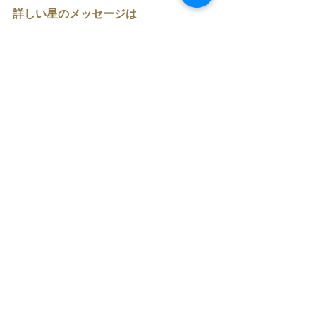
詳しい星のメッセージは
毎日の星月空もようでアップします
ね。
どうぞご参考に☆
すべて表示
最新記事