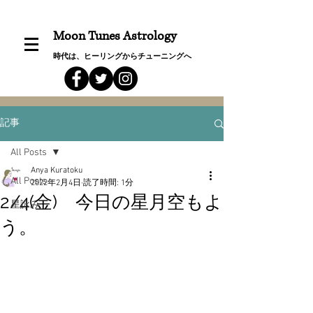
Moon Tunes Astrology
時代は、ヒーリングからチューニングへ
記事
All Posts
Anya Kuratoku
All Posts
2022年2月4日
読了時間: 1分
2/4(金) 今日の星月空もよ
星詠み
う。