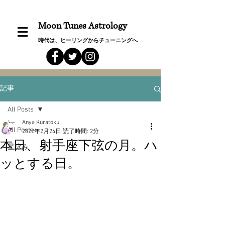
Moon Tunes Astrology
時代は、ヒーリングからチューニングへ
記事
All Posts
Anya Kuratoku
All Posts
2022年2月24日
読了時間: 2分
本日、射手座下弦の月。ハ
星詠み
ッとする日。