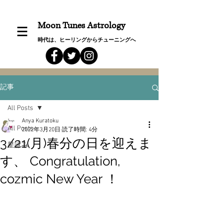
Moon Tunes Astrology
時代は、ヒーリングからチューニングへ
記事
All Posts
Anya Kuratoku
All Posts
2022年3月20日
読了時間: 4分
3/21(月)春分の日を迎えま
星詠み
す、 Congratulation,
cozmic New Year ！