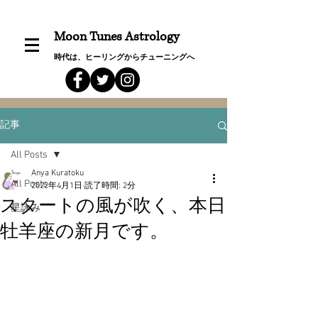
Moon Tunes Astrology
時代は、ヒーリングからチューニングへ
記事
All Posts
Anya Kuratoku
All Posts
2022年4月1日
読了時間: 2分
スタートの風が吹く、本日
星詠み
牡羊座の新月です。