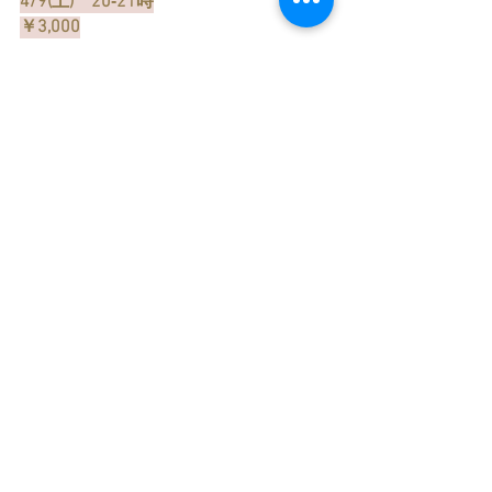
4/9(土)　20‐21時
￥3,000
月の3面性を紐解く占星術ウェビナー
成熟した魅力、セレーネ編
4/16(土)20‐21時
￥3,000
月の3面性を紐解く占星術ウェビナー
賢き叡智ヘカテ編
4/23(土)20‐21時
￥3,000
リアル参加