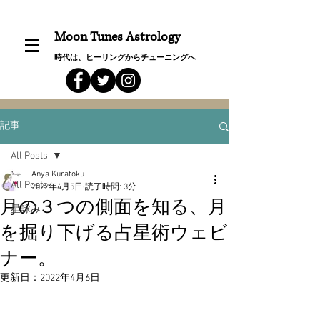
Moon Tunes Astrology
時代は、ヒーリングからチューニングへ
記事
All Posts
Anya Kuratoku
All Posts
2022年4月5日
読了時間: 3分
月の３つの側面を知る、月
星詠み
を掘り下げる占星術ウェビ
ナー。
更新日：
2022年4月6日