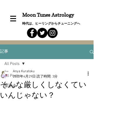
Moon Tunes Astrology
時代は、ヒーリングからチューニングへ
記事
All Posts
Anya Kuratoku
All Posts
2022年4月29日
読了時間: 3分
そんな厳しくしなくてい
星詠み
いんじゃない？