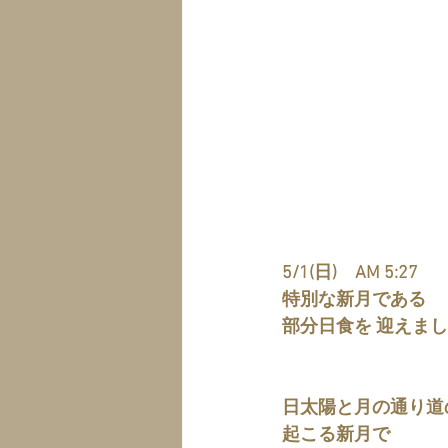
5/1(日)　AM 5:27
特別な新月である
部分日食を 迎えま
日太陽と月の通り道
起こる新月で