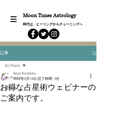
Moon Tunes Astrology
時代は、ヒーリングからチューニングへ
記事
All Posts
Anya Kuratoku
All Posts
2022年5月18日
読了時間: 3分
お得な占星術ウェビナーの
星詠み
ご案内です。