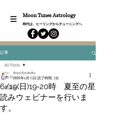
Moon Tunes Astrology
時代は、ヒーリングからチューニングへ
記事
All Posts
Anya Kuratoku
All Posts
2022年6月15日
読了時間: 2分
6/19(日)19‐20時 夏至の星
星詠み
読みウェビナーを行いま
す。