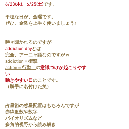
6/23(木)、6/25(土)
です。
平穏な日が、金曜です。
ぜひ、金曜を上手く使いましょう♪
時々聞かれるのですが
addiction day
とは
完全、アーニャ語なのですがｗ
addiction＝衝撃
action＝行動　
の
意識づけが起こりやす
い
動きやすい日
のことです。
（勝手に名付けた笑）
占星術の惑星配置はもちろんですが
赤緯度数や数字
バイオリズム
など
多角的視野から読み解き