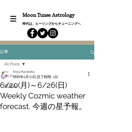
Moon Tunes Astrology
時代は、ヒーリングからチューニングへ
記事
All Posts
Anya Kuratoku
All Posts
2022年6月20日
読了時間: 4分
6/20(月)～6/26(日)
星詠み
Weekly Cozmic weather
forecast. 今週の星予報。