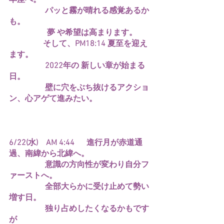
　　　　  パッと霧が晴れる感覚あるか
も。
　　　　   夢 や希望は高まります。
　　　　 そして、PM18:14 夏至を迎え
ます。
　　　　  2022年の 新しい章が始まる
日。
　　　　  壁に穴をぶち抜けるアクショ
ン、心アゲて進みたい。
6/22(水)　AM 4:44  　進行月が赤道通
過、南緯から北緯へ。
　　　　  意識の方向性が変わり自分フ
ァーストへ。
　　　　  全部大らかに受け止めて勢い
増す日。
　　　　  独り占めしたくなるかもです
が