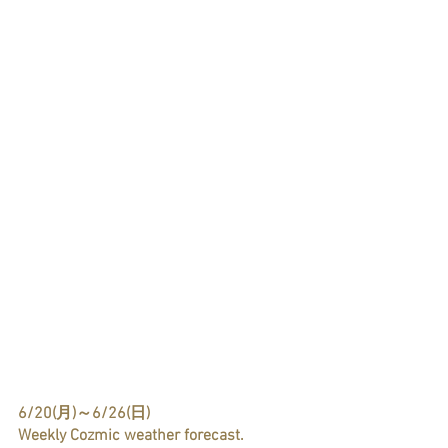
6/20(月)～6/26(日) 
Weekly Cozmic weather forecast.