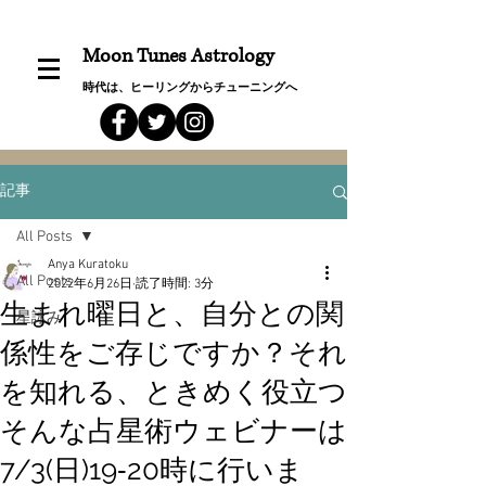
Moon Tunes Astrology
時代は、ヒーリングからチューニングへ
記事
All Posts
Anya Kuratoku
All Posts
2022年6月26日
読了時間: 3分
生まれ曜日と、自分との関
星詠み
係性をご存じですか？それ
を知れる、ときめく役立つ
そんな占星術ウェビナーは
7/3(日)19‐20時に行いま