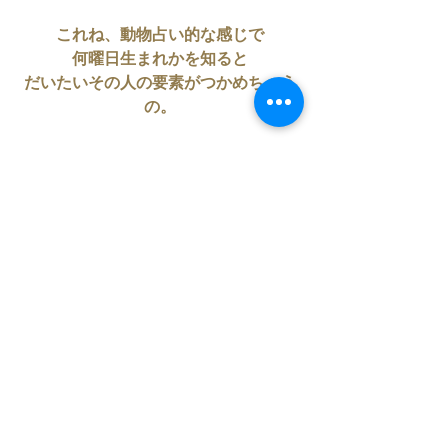
これね、動物占い的な感じで
何曜日生まれかを知ると
だいたいその人の要素がつかめちゃう
の。
なんでって？
それはね、宇宙の法則だから、
です笑
この記事を目にしたあなた
それは、導きです。
心のセンサーに
自分に素直になると