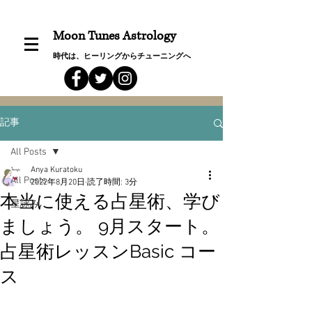
Moon Tunes Astrology
時代は、ヒーリングからチューニングへ
記事
All Posts
Anya Kuratoku
All Posts
2022年8月20日
読了時間: 3分
本当に使える占星術、学び
星詠み
ましょう。 9月スタート。
占星術レッスンBasic コー
ス