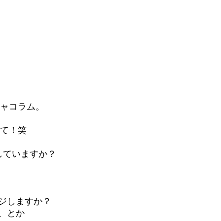
ニャコラム。
て！笑  
 していますか？ 
ジしますか？ 
、とか 