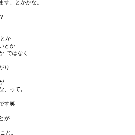
す、とかかな。   
？ 
とか 
いとか 
  ではなく 
がり 
が 
、って。  
笑    
とが
こと。  