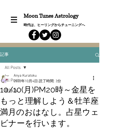
Moon Tunes Astrology
時代は、ヒーリングからチューニングへ
記事
All Posts
Anya Kuratoku
All Posts
2022年10月4日
読了時間: 3分
10/10(月)PM20時～金星を
星詠み
もっと理解しよう＆牡羊座
満月のおはなし。占星ウェ
ビナーを行います。