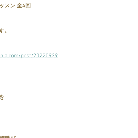
ッスン 全4回
す。
enia.com/post/20220929
を
』