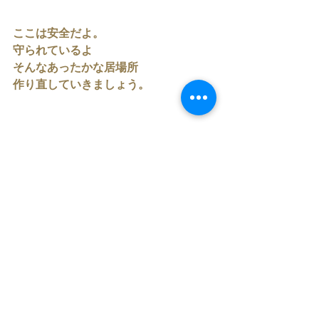
ここは安全だよ。
守られているよ
そんなあったかな居場所
作り直していきましょう。
あ、人と比較して
ナーバスにもなりやすかったりもしま
す。
よそはよそ、うちはうち精神で
いきましょうや。
リラックス。
のんびり暖かく過ごして。
感染対策もぬかりなく！