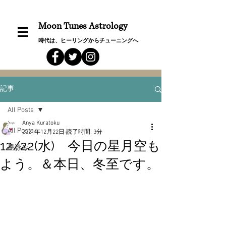
Moon Tunes Astrology
時代は、ヒーリングからチューニングへ
記事
All Posts
Anya Kuratoku
All Posts
2021年12月22日
読了時間: 3分
12/22(水) 今日の星月空も
星詠み
よう。＆本日、冬至です。