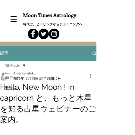
Moon Tunes Astrology
時代は、ヒーリングからチューニングへ
記事
All Posts
Anya Kuratoku
All Posts
2022年12月23日
読了時間: 2分
Hello, New Moon ! in
星詠み
capricorn と、もっと木星
を知る占星ウェビナーのご
案内。