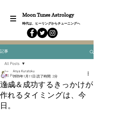
Moon Tunes Astrology
時代は、ヒーリングからチューニングへ
記事
All Posts
Anya Kuratoku
All Posts
2023年1月11日
読了時間: 2分
達成＆成功するきっかけが
星詠み
作れるタイミングは、今
日。