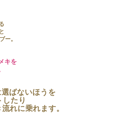
る
と
デブー。
メキを
。
は選ばないほうを
トしたり
き流れに乗れます。