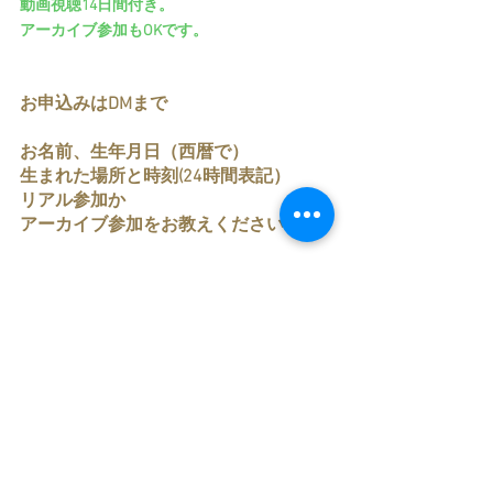
動画視聴14日間付き。
アーカイブ参加もOKです。
お申込みはDMまで
お名前、生年月日（西暦で）
生まれた場所と時刻(24時間表記）
リアル参加か
アーカイブ参加をお教えくださいね。
2023年、星の流れでも
行ったり来たり感はありますが
自主的にやってみる
飛び出す、はじめることは
全員共通。
どんなふうに？は
ウェビナーでお話しします。