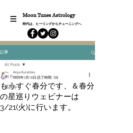
Moon Tunes Astrology
時代は、ヒーリングからチューニングへ
記事
All Posts
Anya Kuratoku
All Posts
2023年3月18日
読了時間: 3分
もうすぐ春分です、＆春分
星詠み
の星巡りウェビナーは
3/21(火)に行います。