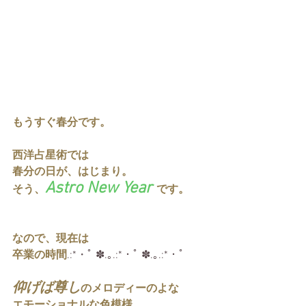
もうすぐ春分です。
西洋占星術では
春分の日が、はじまり。
Astro New Year 
そう、
です。
なので、現在は
卒業の時間
.:*・ﾟ ✽.｡.:*・ﾟ ✽.｡.:*・ﾟ
仰げば尊し
のメロディーのよな
エモーショナルな色模様