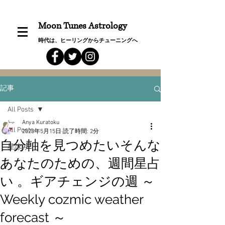
Moon Tunes Astrology
時代は、ヒーリングからチューニングへ
記事
All Posts
Anya Kuratoku
All Posts
2023年5月15日
読了時間: 2分
自分軸を見つめたいそんな
星詠み
あなたのための、週間星占
い 。ギアチェンジの週 ～
Weekly cozmic weather
forecast ～