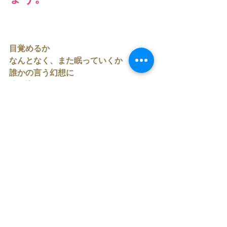
目覚めるか
なんとなく、また眠っていくか
誰かの言う幻想に
飲み込まれていくか。
どっちの選択が
満足いく人生につながるのだろう。
…分かるよね？
人生は一度きり。
見た目がどうであれ
だれがどう言おうと
自分のお気に入りで満たすべし