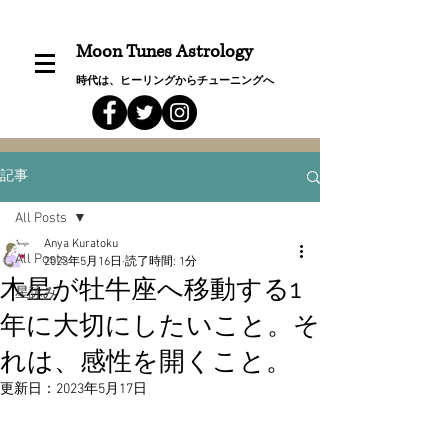
Moon Tunes Astrology
時代は、ヒーリングからチューニングへ
記事
All Posts
Anya Kuratoku
All Posts
2023年5月16日
読了時間: 1分
木星が牡牛座へ移動する1
星詠み
年に大切にしたいこと。そ
れは、感性を開くこと。
更新日：
2023年5月17日