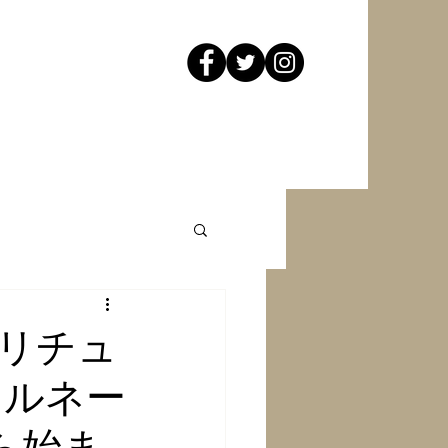
リチュ
とルネー
から始ま