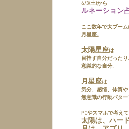
6/3(土)から
ルネーション
ここ数年で大ブーム
月星座。
太陽星座
は
目指す自分だったり
意識的な自分。
月星座
は
気分、感情、体質や
無意識の行動パター
PCやスマホで考え
太陽は、ハー