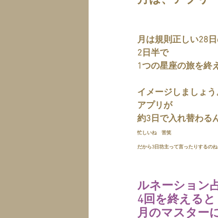
月は、アプリ
月は規則正しい28
2日半で
1つの星座の旅を終
イメージしましょう
アプリが
約3日で入れ替わる
忙しいね　苦笑　
だから3日坊主って言ったりするのね
ルネーション
4回を終えると
月のマスター