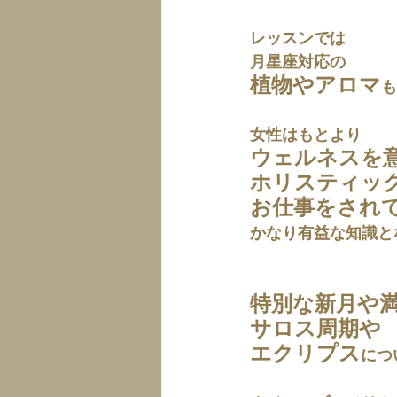
レッスンでは
月星座対応の
植物やアロマ
も
女性はもとより 
ウェルネスを
ホリスティッ
お仕事をされ
かなり有益な知識と
特別な新月や満
サロス周期や
エクリプス
につ