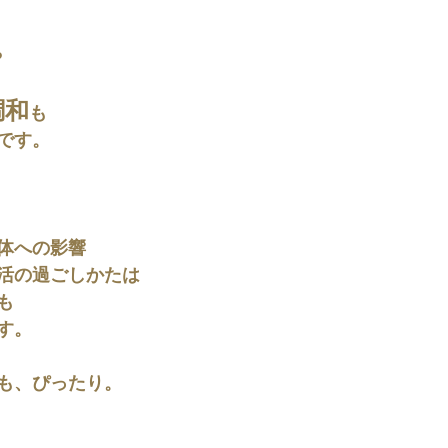
や
調和
も
です。
体への影響
活の過ごしかたは
も
す。
も、ぴったり。