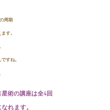
日の周期
えます。
。
んですね。
。
占星術の講座は全4回
になれます。