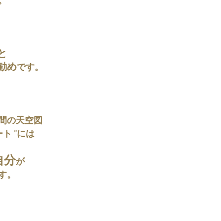
。
と
勧め
です。
間の天空図
ト ”には
自分
が
す。