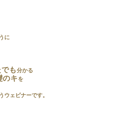
うに
たでも
分かる
礎のキ
を
うウェビナーです。