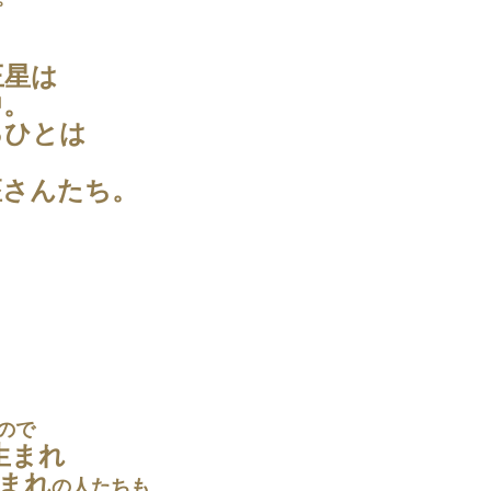
王星は
中。
るひとは
座さんたち。
ので
年生まれ
生まれ
の人たちも