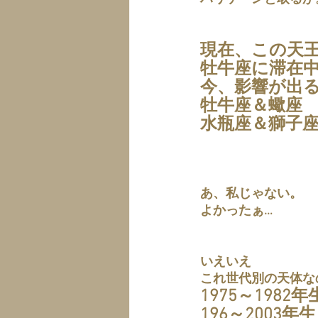
現在、この天
牡牛座に滞在
今、影響が出
牡牛座＆蠍座
水瓶座＆獅子
あ、私じゃない。
よかったぁ…
いえいえ
これ世代別の天体な
1975～1982
196～2003年