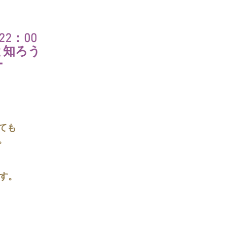
‐22：00
と知ろう
ー
。
ても
。
です。