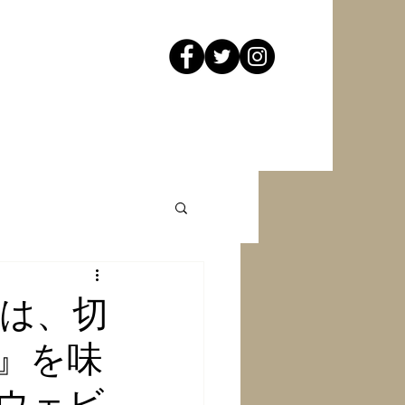
は、切
』を味
ウェビ