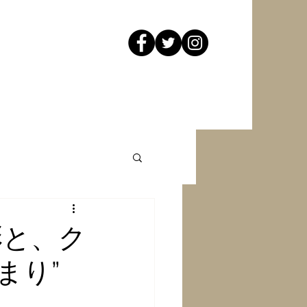
色彩と、ク
まり”