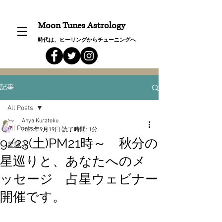
Moon Tunes Astrology
時代は、ヒーリングからチューニングへ
記事
All Posts
Anya Kuratoku
All Posts
2023年9月19日
読了時間: 1分
9/23(土)PM21時～ 秋分の
星詠み
星巡りと、あなたへのメ
ッセージ 占星ウェビナー
開催です。