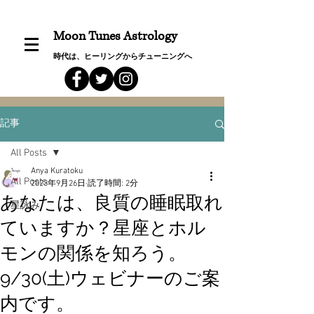
Moon Tunes Astrology
時代は、ヒーリングからチューニングへ
記事
All Posts
Anya Kuratoku
All Posts
2023年9月26日
読了時間: 2分
あなたは、良質の睡眠取れ
星詠み
ていますか？星座とホル
モンの関係を知ろう。
9/30(土)ウェビナーのご案
内です。