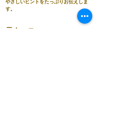
やさしいヒントをたっぷりお伝えしま
す。
元ナース
の経験
占星術師
としての経験から
リアルとスピリチュアル
バランスの取れた
そんなウェビナー内容をお楽しみ下さ
い。
お申込み〆切は
9/30(土) PM19:00までで
す。
HPもしくはDMから
お問い合わせ下さい。