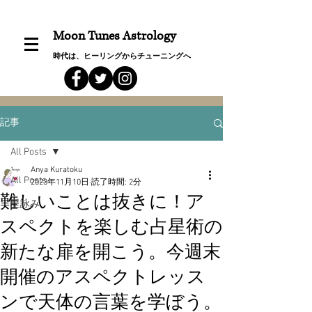
Moon Tunes Astrology
時代は、ヒーリングからチューニングへ
記事
All Posts
Anya Kuratoku
All Posts
2023年11月10日
読了時間: 2分
難しいことは抜きに！ア
星詠み
スペクトを楽しむ占星術の
新たな扉を開こう。今週末
開催のアスペクトレッス
ンで天体の言葉を学ぼう。