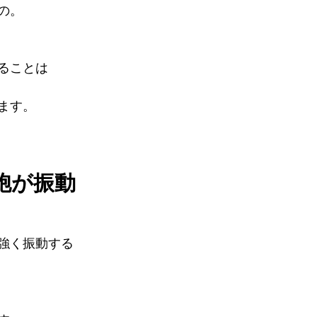
の。
ることは
ます。
。
胞が振動
強く振動する