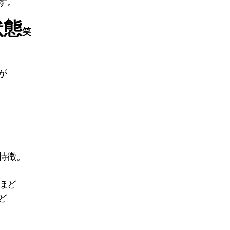
す。
 状態
笑
が
特徴。
ほど
ど