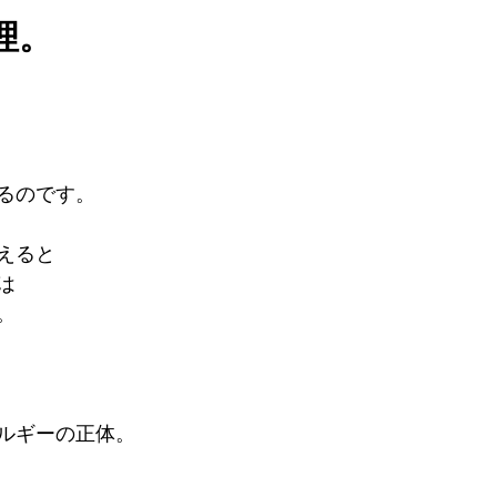
理。
るのです。
えると
は
。
ルギーの正体。