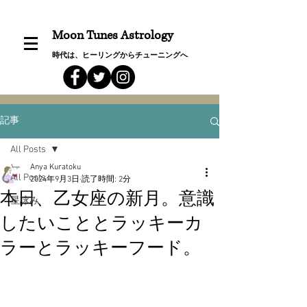
Moon Tunes Astrology
時代は、ヒーリングからチューニングへ
記事
All Posts
Anya Kuratoku
All Posts
2024年9月3日
読了時間: 2分
本日、乙女座の新月。意識
星詠み
したいこととラッキーカ
ラーとラッキーフード。