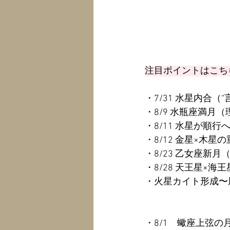
注目ポイントはこち
・7/31 水星内合（
・8/9 水瓶座満月
・8/11 水星が順
・8/12 金星×木
・8/23 乙女座新
・8/28 天王星×
・火星カイト形成〜
・8/1　蠍座上弦