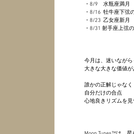
・8/9　水瓶座満
・8/16  牡牛座
・8/23  乙女座新
・8/31 射手座上弦
今月は、迷いながら
大きな大きな価値が
誰かの正解じゃなく
自分だけの合点
心地良きリズムを見
Moon Tunes™