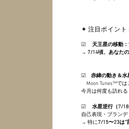
✦ 注目ポイント
☑ 　
天王星の移動：
→ 
7/14頃、あな
☑　
赤緯の動き＆水
　Moon Tunes™で
今月は何度も訪れる
☑　 
水星逆行（7/
自己表現・ブランデ
→ 特に
7/15〜23