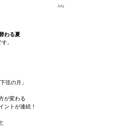
July
替わる夏
です。
・下弦の月」
方が変わる
イントが連続！
と