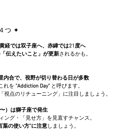
４つ ✦
黄経では双子座へ、赤緯では21度へ
たの「伝えたいこと」が更新
されるかも。
星内合で、視野が切り替わる日が多数
はこれを 
“Addiction Day”
 と呼びます。　
「視点のリチューニング」に注目しましょう。
18〜）は獅子座で発生
ィング・「見せ方」を見直すチャンス。　
は“言葉の使い方”に注意
しましょう。