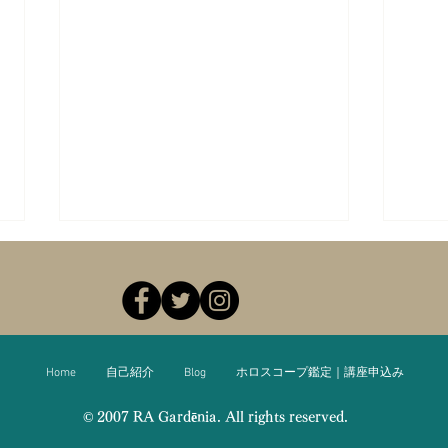
Home
自己紹介
Blog
ホロスコープ鑑定｜講座申込み
身体と星の関係を学ぶMoon
5/2 sat. 蠍
© 2007 RA Gardēnia. All rights reserved.
Tunes™ Body Astrology イン
もの