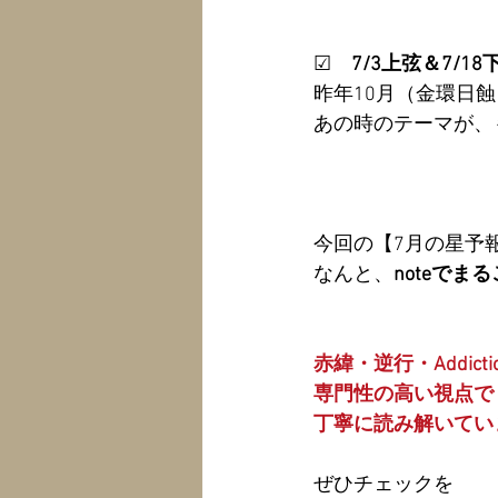
☑　
7/3上弦＆7/
昨年10月（金環日
あの時のテーマが、
今回の【7月の星予
なんと、
noteでま
赤緯・逆行・Addictio
専門性の高い視点で
丁寧に読み解いてい
ぜひチェックを