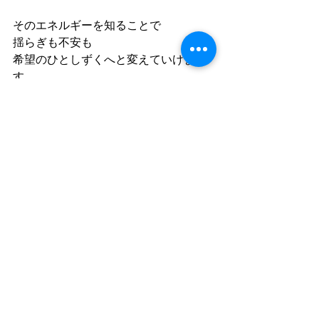
そのエネルギーを知ることで
揺らぎも不安も
希望のひとしずくへと変えていけま
す。
今年さいごのエクリプス占星術ウェビ
ナー
この特別な知恵を
ぜひ、一緒に分かち合いましょう。