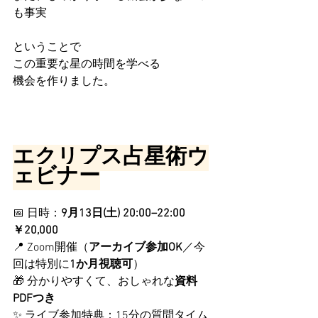
も事実
ということで
この重要な星の時間を学べる
機会を作りました。
エクリプス占星術ウ
ェビナー
📅 日時：
9月13日(土) 20:00–22:00　
￥20,000
📍 Zoom開催（
アーカイブ参加OK
／今
回は特別に
1か月視聴可
）
🎁 分かりやすくて、おしゃれな
資料
PDFつき
✨ ライブ参加特典：15分の質問タイム