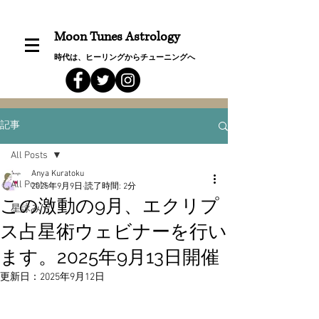
Moon Tunes Astrology
時代は、ヒーリングからチューニングへ
記事
All Posts
Anya Kuratoku
All Posts
2025年9月9日
読了時間: 2分
この激動の9月、エクリプ
星詠み
ス占星術ウェビナーを行い
ます。2025年9月13日開催
更新日：
2025年9月12日