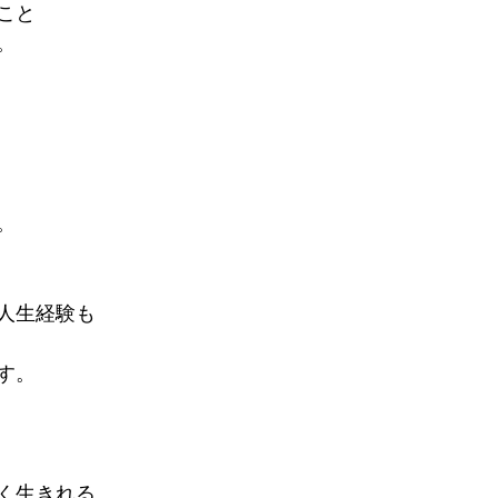
こと
。
。
人生経験も
す。
く生きれる