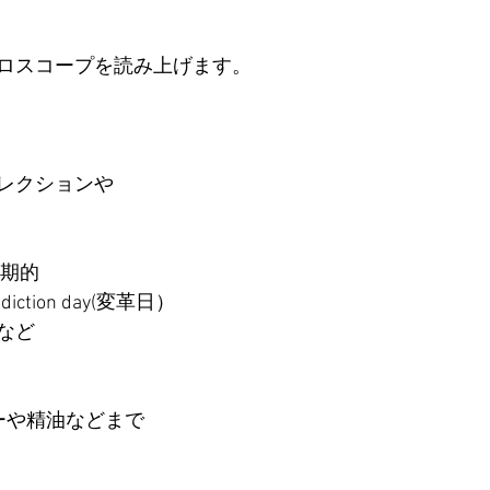
ロスコープを読み上げます。
レクションや
短期的
ction day(変革日）
など
ーや精油などまで